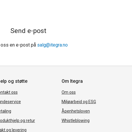
Send e-post
 oss en e-post på
salg@itegra.no
elp og støtte
Om Itegra
ntakt oss
Om oss
ndeservice
Miljøarbeid og ESG
taling
Åpenhetsloven
odukthjelp og retur
Whistleblowing
akt og levering