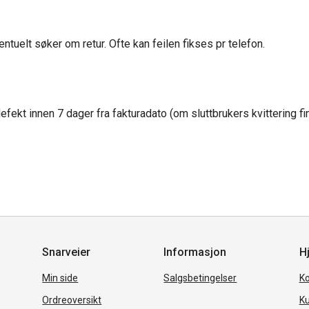
ntuelt søker om retur. Ofte kan feilen fikses pr telefon.
fekt innen 7 dager fra fakturadato (om sluttbrukers kvittering f
Snarveier
Informasjon
Hj
Min side
Salgsbetingelser
Ko
Ordreoversikt
Ku