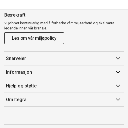
Bærekraft
Vi jobber kontinuerlig med å forbedre vårt miljøarbeid og skal være
ledende innen vår bransje.
Les om vår miljøpolicy
Snarveier
Min side
Informasjon
Ordreoversikt
Salgsbetingelser
Hjelp og støtte
Handlelister
Kontakt oss
Om Itegra
Kundeservice
Om oss
Betaling
Miljøarbeid og ESG
Produkthjelp og retur