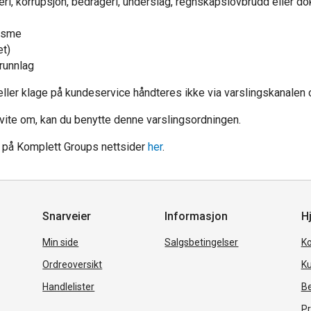
i, korrupsjon, bedrageri, underslag, regnskapslovbrudd eller d
sisme
et)
runnlag
ler klage på kundeservice håndteres ikke via varslingskanalen og
 vite om, kan du benytte denne varslingsordningen.
e på Komplett Groups nettsider
her
.
Snarveier
Informasjon
Hj
Min side
Salgsbetingelser
Ko
Ordreoversikt
Ku
Handlelister
Be
Pr