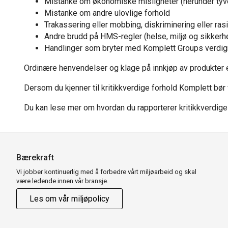
Mistanke om økonomiske misligheter (herunder tyver
Mistanke om andre ulovlige forhold
Trakassering eller mobbing, diskriminering eller ra
Andre brudd på HMS-regler (helse, miljø og sikkerh
Handlinger som bryter med Komplett Groups verdig
Ordinære henvendelser og klage på innkjøp av produkter el
Dersom du kjenner til kritikkverdige forhold Komplett bør
Du kan lese mer om hvordan du rapporterer kritikkverdig
Bærekraft
Vi jobber kontinuerlig med å forbedre vårt miljøarbeid og skal
være ledende innen vår bransje.
Les om vår miljøpolicy