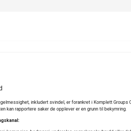
d
elmessighet, inkludert svindel, er forankret i Komplett Groups C
ten kan rapportere saker de opplever er en grunn til bekymring.
ngskanal: