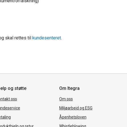
okumentforfalskning)
 skal rettes til
kundesenteret
.
elp og støtte
Om Itegra
ntakt oss
Om oss
ndeservice
Miljøarbeid og ESG
taling
Åpenhetsloven
odukthjelp og retur
Whistleblowing